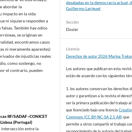
desatadas en la democracia actual, 
de abordar la
Guillermo Lariguet
u impacto en la vida
que ni siquiera responden a
Sección
s falsas. También hay odios
Dosier
erróneas, se originan en
ionalidad, encontramos casos
Licencia
ivas ni meramente aparentes)
erivados de injusticias reales
Derechos de autor 2026 Marina Traka
odio, como sostengo, no
Los autores que publican en esta revist
por el contrario, pueden
están de acuerdo con los siguientes tér
1. los autores conservan los derechos 
autor y garantizan a la revista el derec
ser la primera publicación del trabajo al
que licenciado bajo una licencia
Creativ
óficas IIF/SADAF–CONICET
Commons (CC BY-NC-SA 2.5 AR)
que
 Lisboa (Portugal)
permite a otros compartir el trabajo co
 intersección entre la
reconocimiento de la autoría del trabajo