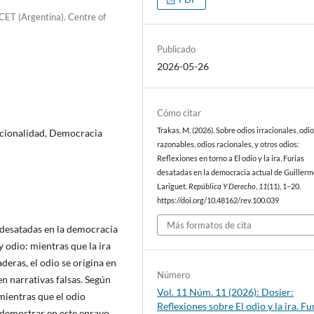
CET (Argentina). Centre of
Publicado
2026-05-26
Cómo citar
Trakas, M. (2026). Sobre odios irracionales, odi
 Racionalidad, Democracia
razonables, odios racionales, y otros odios:
Reflexiones en torno a El odio y la ira. Furias
desatadas en la democracia actual de Guiller
Lariguet.
República Y Derecho
,
11
(11), 1–20.
https://doi.org/10.48162/rev.100.039
Más formatos de cita
s desatadas en la democracia
y odio: mientras que la ira
aderas, el odio se origina en
Número
n narrativas falsas. Según
Vol. 11 Núm. 11 (2026): Dosier:
 mientras que el odio
Reflexiones sobre El odio y la ira. Fu
demostrar en este ensayo,