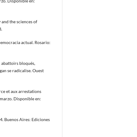
rzo. Disponible en:
 and the sciences of
8.
 democracia actual. Rosario:
 abattoirs bloqués,
an se radicalise. Ouest
rce et aux arrestations
 marzo. Disponible en:
. Buenos Aires: Ediciones