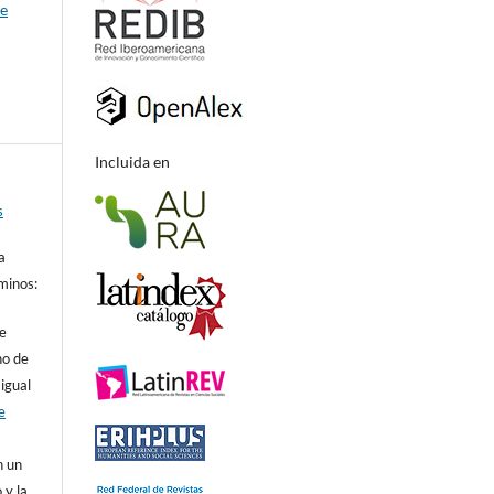
de
Incluida en
s
a
minos:
de
ho de
 igual
e
n un
 y la