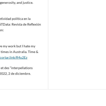
nerosity, and justice.
ividad política en la
OSTData: Revista de Reflexión
en:
e my work but I hate my
times in Australia. Time &
acortar.link/R4u2Ez
 et des “interpellations
 2022, 2 de diciembre.