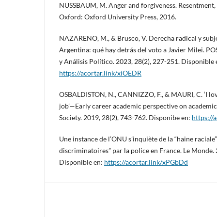
NUSSBAUM, M. Anger and forgiveness. Resentment, ge
Oxford: Oxford University Press, 2016.
NAZARENO, M., & Brusco, V. Derecha radical y subjet
Argentina: qué hay detrás del voto a Javier Milei. P
y Análisis Político. 2023, 28(2), 227-251. Disponible 
https://acortar.link/xiOEDR
OSBALDISTON, N., CANNIZZO, F., & MAURI, C. ‘I lov
job’—Early career academic perspective on academic 
Society. 2019, 28(2), 743-762. Disponibe en:
https://
Une instance de l’ONU s’inquiète de la “haine raciale”
discriminatoires” par la police en France. Le Monde.
Disponible en:
https://acortar.link/xPGbDd