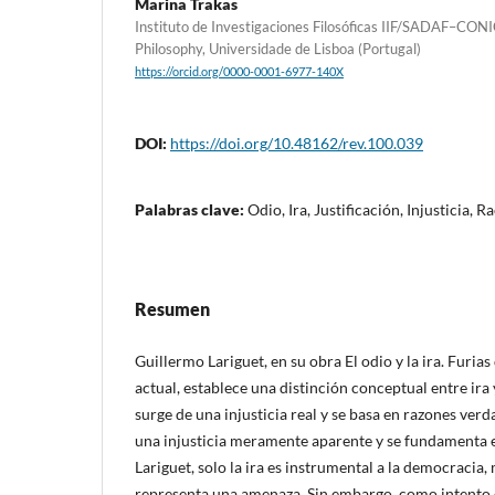
Marina Trakas
Instituto de Investigaciones Filosóficas IIF/SADAF–CONI
Philosophy, Universidade de Lisboa (Portugal)
https://orcid.org/0000-0001-6977-140X
DOI:
https://doi.org/10.48162/rev.100.039
Palabras clave:
Odio, Ira, Justificación, Injusticia,
Resumen
Guillermo Lariguet, en su obra El odio y la ira. Furia
actual, establece una distinción conceptual entre ira 
surge de una injusticia real y se basa en razones verd
una injusticia meramente aparente y se fundamenta e
Lariguet, solo la ira es instrumental a la democracia,
representa una amenaza. Sin embargo, como intento 