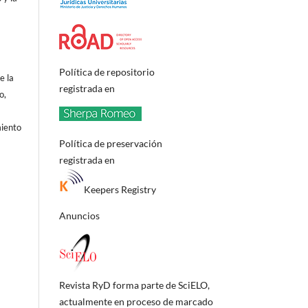
Política de repositorio
e la
registrada en
o,
o
miento
Política de preservación
registrada en
Keepers Registry
Anuncios
Revista RyD forma parte de SciELO,
actualmente en proceso de marcado