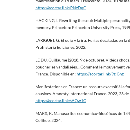
manifestation du 8 mars. Franceinfo. 2024, 10 de ma
https://acortar.link/PNzDqC
HACKING, I. Rewriting the soul: Multiple personality
memory. Princeton: Princeton University Press, 199
LARIGUET, G. El odio y la ira: Furias desatadas en la
Prohistoria Ediciones, 2022.
LE DU, Guillaume (2018, 9 de octubre). Vidéos chocs,
boucheries vandalisées... Comment le mouvement vég
France. Disponible en:
https://acortar.link/9ziGnz
Manifestations en France: un recours excessif à la fo
abusives. Amnesty International France. 2023, 23 de
https://acortar.link/sAQw1G
MARX, K. Manuscritos económico-filosóficos de 1844
Colihue, 2024.