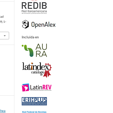
tad
(9), 1–
Incluida en
chea