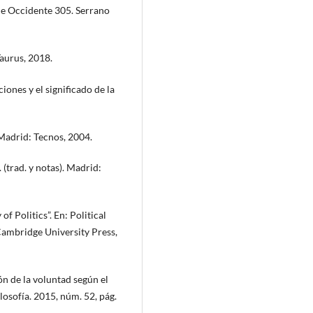
 de Occidente 305. Serrano
aurus, 2018.
iones y el significado de la
 Madrid: Tecnos, 2004.
(trad. y notas). Madrid:
 Politics”. En: Political
Cambridge University Press,
 de la voluntad según el
losofía. 2015, núm. 52, pág.