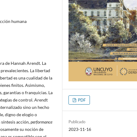
 Acción humana
 obra de Hannah Arendt. La
prevalecientes. La libertad
libertad es una cualidad de la
bienes finitos. Asimismo,
s, garantías o franquicias. La
ategias de control. Arendt
PDF
internalizado sino un hecho
e, digno de elogio o
Publicado
síntesis acción,
performance
2023-11-16
rosamente su noción de
dana es compatible con el