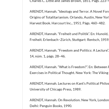
Charles C. Little and James Brown, 1851. Págs. 223–
ARENDT, Hannah. “Ideology and Terror. A Novel For
Origins of Totalitarianism. Orlando, Austin, New Yor
Harvest Book. Harcourt Inc., 1951. Págs. 460–482.
ARENDT, Hannah. “Freiheit und Politik”. En: Hunold, 
Freiheit. Erlenbach–Zürich, Stuttgart: Rentsch, 1959
ARENDT, Hannah. “Freedom and Politics: A Lecture”.
14, núm. 1, págs. 28–46.
ARENDT, Hannah. “What is Freedom?”. En: Between P
Exercises in Political Thought. New York: The Viking
ARENDT, Hannah. Lectures on Kant’s Political Philo
University of Chicago Press, 1989.
ARENDT, Hannah. On Revolution. New York, London,
Delhi: Penguin Books, 1990.