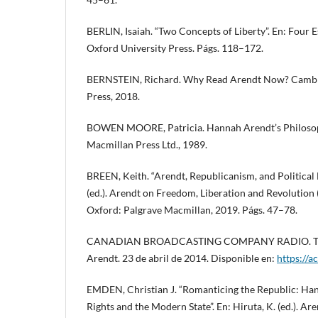
BERLIN, Isaiah. “Two Concepts of Liberty”. En: Four 
Oxford University Press. Págs. 118–172.
BERNSTEIN, Richard. Why Read Arendt Now? Cambri
Press, 2018.
BOWEN MOORE, Patricia. Hannah Arendt’s Philosoph
Macmillan Press Ltd., 1989.
BREEN, Keith. “Arendt, Republicanism, and Political 
(ed.). Arendt on Freedom, Liberation and Revolution 
Oxford: Palgrave Macmillan, 2019. Págs. 47–78.
CANADIAN BROADCASTING COMPANY RADIO. The
Arendt. 23 de abril de 2014. Disponible en:
https://a
EMDEN, Christian J. “Romanticing the Republic: Ha
Rights and the Modern State”. En: Hiruta, K. (ed.). A