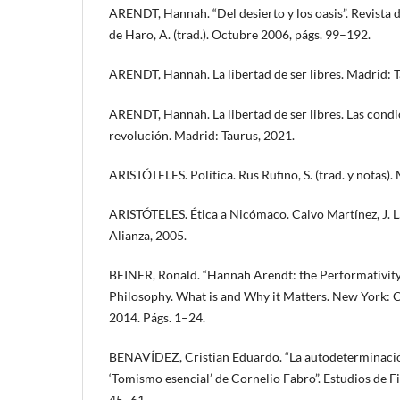
ARENDT, Hannah. “Del desierto y los oasis”. Revista
de Haro, A. (trad.). Octubre 2006, págs. 99–192.
ARENDT, Hannah. La libertad de ser libres. Madrid: T
ARENDT, Hannah. La libertad de ser libres. Las condic
revolución. Madrid: Taurus, 2021.
ARISTÓTELES. Política. Rus Rufino, S. (trad. y notas).
ARISTÓTELES. Ética a Nicómaco. Calvo Martínez, J. L. 
Alianza, 2005.
BEINER, Ronald. “Hannah Arendt: the Performativity of
Philosophy. What is and Why it Matters. New York: 
2014. Págs. 1–24.
BENAVÍDEZ, Cristian Eduardo. “La autodeterminación
‘Tomismo esencial’ de Cornelio Fabro”. Estudios de Fi
45–61.