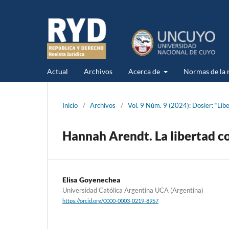
Actual
Archivos
Acerca de
Normas de la r
Inicio
/
Archivos
/
Vol. 9 Núm. 9 (2024): Dosier: “Lib
Hannah Arendt. La libertad 
Elisa Goyenechea
Universidad Católica Argentina UCA (Argentina)
https://orcid.org/0000-0003-0219-8957