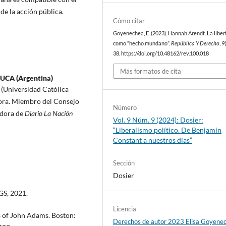
 de la acción pública.
Cómo citar
Goyenechea, E. (2023). Hannah Arendt. La liber
como “hecho mundano”.
República Y Derecho
,
9
38. https://doi.org/10.48162/rev.100.018
Más formatos de cita
 UCA (Argentina)
 (Universidad Católica
dora. Miembro del Consejo
Número
adora de
Diario La Nación
Vol. 9 Núm. 9 (2024): Dosier:
“Liberalismo político. De Benjamin
Constant a nuestros días”
Sección
Dosier
GS, 2021.
Licencia
s of John Adams. Boston:
Derechos de autor 2023 Elisa Goyene