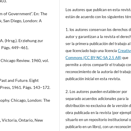
403.
Los autores que publican en esta revist
m of Government”. En: The
están de acuerdo con los siguientes tér
k, San Diego, London: A
1. los autores conservan los derechos 
autor y garantizan a la revista el derec
A. (Hrsg.). Erziehung zur
ser la primera publicación del trabajo al
. Págs. 449–461.
que licenciado bajo una licencia
Creativ
Commons (CC BY-NC-SA 2.5 AR)
que
 Chicago Review. 1960, vol.
permite a otros compartir el trabajo co
reconocimiento de la autoría del trabajo
publicación inicial en esta revista.
ast and Future. Eight
 Press, 1961. Págs. 143–172.
2. Los autores pueden establecer por
separado acuerdos adicionales para la
sophy. Chicago, London: The
distribución no exclusiva de la versión d
obra publicada en la revista (por ejempl
situarlo en un repositorio institucional 
 Victoria, Ontario, New
publicarlo en un libro), con un reconoci