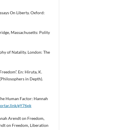
Essays On Liberty. Oxford:
dge, Massachusetts: Polity
y of Natality. London: The
Freedom”. En: Hiruta, K.
(Philosophers in Depth).
 Human Factor: Hannah
cortar.link/gY76pk
nnah Arendt on Freedom,
rendt on Freedom, Liberation