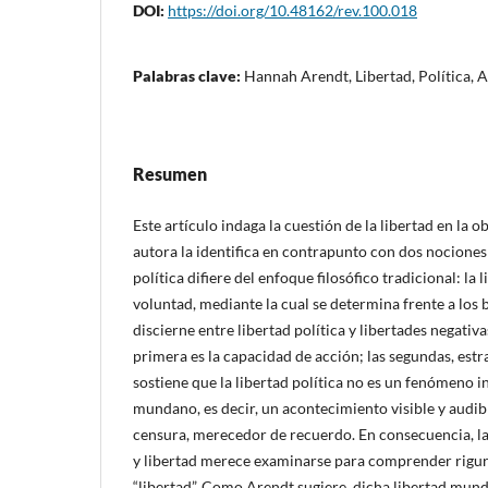
DOI:
https://doi.org/10.48162/rev.100.018
Palabras clave:
Hannah Arendt, Libertad, Política,
Resumen
Este artículo indaga la cuestión de la libertad en la
autora la identifica en contrapunto con dos nociones 
política difiere del enfoque filosófico tradicional: la 
voluntad, mediante la cual se determina frente a los 
discierne entre libertad política y libertades negativa
primera es la capacidad de acción; las segundas, estr
sostiene que la libertad política no es un fenómeno 
mundano, es decir, un acontecimiento visible y audibl
censura, merecedor de recuerdo. En consecuencia, la 
y libertad merece examinarse para comprender rigu
“libertad”. Como Arendt sugiere, dicha libertad mun