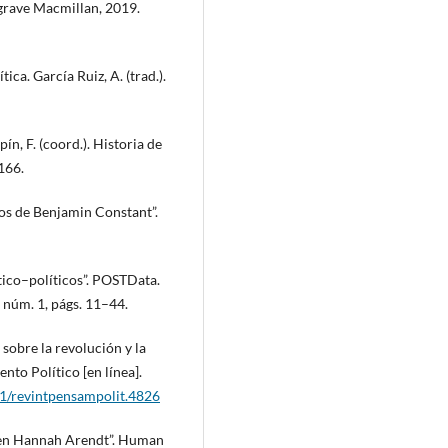
grave Macmillan, 2019.
a. García Ruiz, A. (trad.).
n, F. (coord.). Historia de
166.
os de Benjamin Constant”.
tico–políticos”. POSTData.
, núm. 1, págs. 11–44.
bre la revolución y la
nto Político [en línea].
61/revintpensampolit.4826
 en Hannah Arendt”. Human