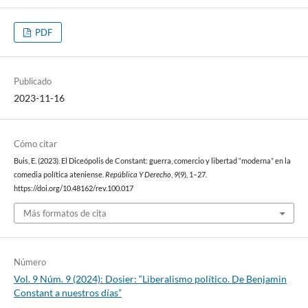
PDF
Publicado
2023-11-16
Cómo citar
Buis, E. (2023). El Diceópolis de Constant: guerra, comercio y libertad “moderna” en la
comedia política ateniense.
República Y Derecho
,
9
(9), 1–27.
https://doi.org/10.48162/rev.100.017
Más formatos de cita
Número
Vol. 9 Núm. 9 (2024): Dosier: “Liberalismo político. De Benjamin
Constant a nuestros días”