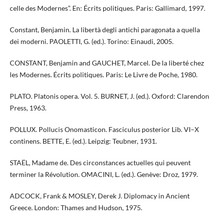
celle des Modernes”. En: Écrits politiques. Paris: Gallimard, 1997.
Constant, Benjamin. La libertà degli antichi paragonata a quella
dei moderni. PAOLETTI, G. (ed.). Torino: Einaudi, 2005.
CONSTANT, Benjamin and GAUCHET, Marcel. De la liberté chez
les Modernes. Écrits politiques. Paris: Le Livre de Poche, 1980.
PLATO. Platonis opera. Vol. 5. BURNET, J. (ed.). Oxford: Clarendon
Press, 1963.
POLLUX. Pollucis Onomasticon. Fasciculus posterior Lib. VI–X
continens. BETTE, E. (ed.). Leipzig: Teubner, 1931.
STAËL, Madame de. Des circonstances actuelles qui peuvent
terminer la Révolution. OMACINI, L. (ed.). Genève: Droz, 1979.
ADCOCK, Frank & MOSLEY, Derek J. Diplomacy in Ancient
Greece. London: Thames and Hudson, 1975.