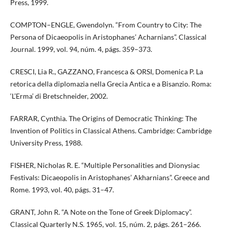
Press, 1999.
COMPTON–ENGLE, Gwendolyn. “From Country to City: The
Persona of Dicaeopolis in Aristophanes’ Acharnians”. Classical
Journal. 1999, vol. 94, núm. 4, págs. 359–373.
CRESCI, Lia R., GAZZANO, Francesca & ORSI, Domenica P. La
retorica della diplomazia nella Grecia Antica e a Bisanzio. Roma:
‘L’Erma’ di Bretschneider, 2002.
FARRAR, Cynthia. The Origins of Democratic Thinking: The
Invention of Politics in Classical Athens. Cambridge: Cambridge
University Press, 1988.
FISHER, Nicholas R. E. “Multiple Personalities and Dionysiac
Festivals: Dicaeopolis in Aristophanes’ Akharnians”. Greece and
Rome. 1993, vol. 40, págs. 31–47.
GRANT, John R. “A Note on the Tone of Greek Diplomacy”.
Classical Quarterly N.S. 1965, vol. 15, núm. 2, págs. 261–266.