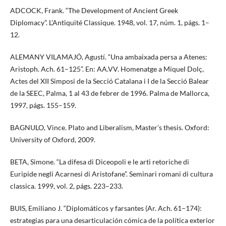
ADCOCK, Frank. “The Development of Ancient Greek
Diplomacy”. L’Antiquité Classique. 1948, vol. 17, núm. 1, págs. 1–
12.
ALEMANY VILAMAJÓ, Agustí. “Una ambaixada persa a Atenes:
Aristoph. Ach. 61–125”. En: AA.VV. Homenatge a Miquel Dolç,
Actes del XII Simposi de la Secció Catalana i I de la Secció Balear
de la SEEC, Palma, 1 al 43 de febrer de 1996. Palma de Mallorca,
1997, págs. 155–159.
BAGNULO, Vince. Plato and Liberalism, Master’s thesis. Oxford:
University of Oxford, 2009.
BETA, Simone. “La difesa di Diceopoli e le arti retoriche di
Euripide negli Acarnesi di Aristofane”. Seminari romani di cultura
classica. 1999, vol. 2, págs. 223–233.
BUIS, Emiliano J. “Diplomáticos y farsantes (Ar. Ach. 61–174):
estrategias para una desarticulación cómica de la política exterior