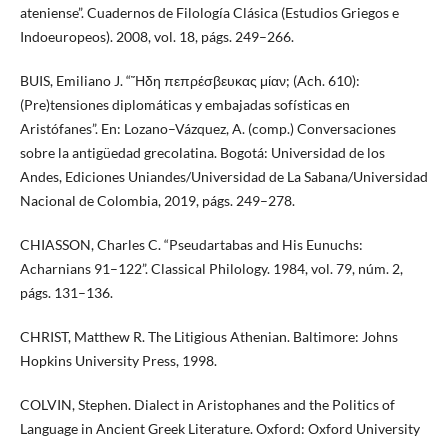
ateniense”. Cuadernos de Filología Clásica (Estudios Griegos e
Indoeuropeos). 2008, vol. 18, págs. 249–266.
BUIS, Emiliano J. “Ἤδη πεπρέσβευκας μίαν; (Ach. 610):
(Pre)tensiones diplomáticas y embajadas sofísticas en
Aristófanes”. En: Lozano–Vázquez, A. (comp.) Conversaciones
sobre la antigüedad grecolatina. Bogotá: Universidad de los
Andes, Ediciones Uniandes/Universidad de La Sabana/Universidad
Nacional de Colombia, 2019, págs. 249–278.
CHIASSON, Charles C. “Pseudartabas and His Eunuchs:
Acharnians 91–122”. Classical Philology. 1984, vol. 79, núm. 2,
págs. 131–136.
CHRIST, Matthew R. The Litigious Athenian. Baltimore: Johns
Hopkins University Press, 1998.
COLVIN, Stephen. Dialect in Aristophanes and the Politics of
Language in Ancient Greek Literature. Oxford: Oxford University