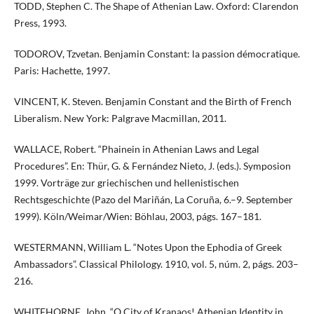
TODD, Stephen C. The Shape of Athenian Law. Oxford: Clarendon
Press, 1993.
TODOROV, Tzvetan. Benjamin Constant: la passion démocratique.
Paris: Hachette, 1997.
VINCENT, K. Steven. Benjamin Constant and the Birth of French
Liberalism. New York: Palgrave Macmillan, 2011.
WALLACE, Robert. “Phainein in Athenian Laws and Legal
Procedures”. En: Thür, G. & Fernández Nieto, J. (eds.). Symposion
1999. Vorträge zur griechischen und hellenistischen
Rechtsgeschichte (Pazo del Mariñán, La Coruña, 6.–9. September
1999). Köln/Weimar/Wien: Böhlau, 2003, págs. 167–181.
WESTERMANN, William L. “Notes Upon the Ephodia of Greek
Ambassadors”. Classical Philology. 1910, vol. 5, núm. 2, págs. 203–
216.
WHITEHORNE, John. “O City of Kranaos! Athenian Identity in