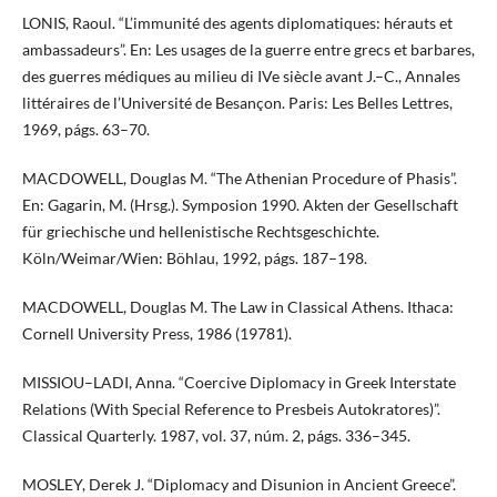
LONIS, Raoul. “L’immunité des agents diplomatiques: hérauts et
ambassadeurs”. En: Les usages de la guerre entre grecs et barbares,
des guerres médiques au milieu di IVe siècle avant J.–C., Annales
littéraires de l’Université de Besançon. Paris: Les Belles Lettres,
1969, págs. 63–70.
MACDOWELL, Douglas M. “The Athenian Procedure of Phasis”.
En: Gagarin, M. (Hrsg.). Symposion 1990. Akten der Gesellschaft
für griechische und hellenistische Rechtsgeschichte.
Köln/Weimar/Wien: Böhlau, 1992, págs. 187–198.
MACDOWELL, Douglas M. The Law in Classical Athens. Ithaca:
Cornell University Press, 1986 (19781).
MISSIOU–LADI, Anna. “Coercive Diplomacy in Greek Interstate
Relations (With Special Reference to Presbeis Autokratores)”.
Classical Quarterly. 1987, vol. 37, núm. 2, págs. 336–345.
MOSLEY, Derek J. “Diplomacy and Disunion in Ancient Greece”.