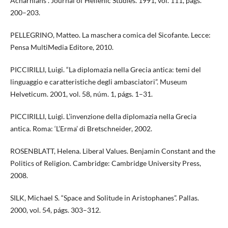
Acharnians”. Journal of Hellenic Studies. 1991, vol. 111, págs.
200–203.
PELLEGRINO, Matteo. La maschera comica del Sicofante. Lecce:
Pensa MultiMedia Editore, 2010.
PICCIRILLI, Luigi. “La diplomazia nella Grecia antica: temi del
linguaggio e caratteristiche degli ambasciatori”. Museum
Helveticum. 2001, vol. 58, núm. 1, págs. 1–31.
PICCIRILLI, Luigi. L’invenzione della diplomazia nella Grecia
antica. Roma: ‘L’Erma’ di Bretschneider, 2002.
ROSENBLATT, Helena. Liberal Values. Benjamin Constant and the
Politics of Religion. Cambridge: Cambridge University Press,
2008.
SILK, Michael S. “Space and Solitude in Aristophanes”. Pallas.
2000, vol. 54, págs. 303–312.