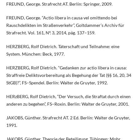
FREUND, George. Strafrecht AT. Berlín: Springer, 2009.
FREUND, George. “Actio libera in causa vel omittendo bei
Rauschdelikten im Straßenverkehr”, Goltdammer’s Archiv für
Strafrecht. Vol. 161, Nº. 3, 2014, pág. 137–159.
HERZBERG, Rolf Dietrich. Täterschaft und Teilnahme: eine
System. München: Beck, 1977.
HERZBERG, Rolf Dietrich. “Gedanken zur actio libera in causa:
Straffreie Deliktsvorbereitung als Begehung der Tat (§§ 16, 20, 34
StGB)?”, FS–Spendel. Berlín: Walter de Gruyter, 1992.
HERzBERG, Rolf Dietrich, “Der Versuch, die Straftat durch einen
anderen zu begehen”, FS–Roxin. Berlin: Walter de Gruyter, 2001.
JAKOBS, Günther. Strafrecht AT. 2 Ed. Berlín: Walter de Gruyter,
1991.
JAKOBS, Günther. Theorie der Beteiligung. Tübingen: Mohr