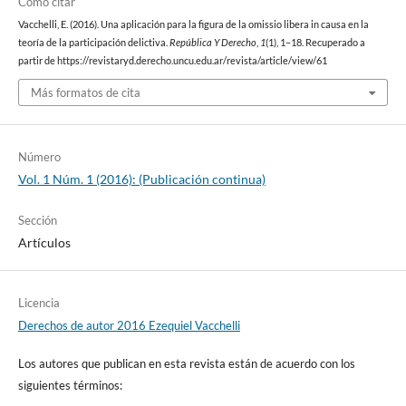
Cómo citar
Vacchelli, E. (2016). Una aplicación para la figura de la omissio libera in causa en la
teoría de la participación delictiva.
República Y Derecho
,
1
(1), 1–18. Recuperado a
partir de https://revistaryd.derecho.uncu.edu.ar/revista/article/view/61
Más formatos de cita
Número
Vol. 1 Núm. 1 (2016): (Publicación continua)
Sección
Artículos
Licencia
Derechos de autor 2016 Ezequiel Vacchelli
Los autores que publican en esta revista están de acuerdo con los
siguientes términos: