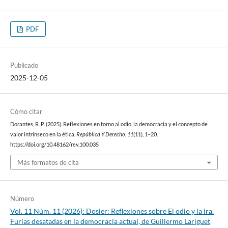
PDF
Publicado
2025-12-05
Cómo citar
Dorantes, R. P. (2025). Reflexiones en torno al odio, la democracia y el concepto de
valor intrínseco en la ética.
República Y Derecho
,
11
(11), 1–20.
https://doi.org/10.48162/rev.100.035
Más formatos de cita
Número
Vol. 11 Núm. 11 (2026): Dosier: Reflexiones sobre El odio y la ira.
Furias desatadas en la democracia actual, de Guillermo Lariguet