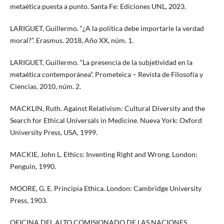
metaética puesta a punto. Santa Fe: Ediciones UNL, 2023.
LARIGUET, Guillermo. “¿A la política debe importarle la verdad
moral?”. Erasmus. 2018, Año XX, núm. 1.
LARIGUET, Guillermo. “La presencia de la subjetividad en la
metaética contemporánea”. Prometeica – Revista de Filosofía y
Ciencias. 2010, núm. 2.
MACKLIN, Ruth. Against Relativism: Cultural Diversity and the
Search for Ethical Universals in Medicine. Nueva York: Oxford
University Press, USA, 1999.
MACKIE, John L. Ethics: Inventing Right and Wrong. London:
Penguin, 1990.
MOORE, G. E. Principia Ethica. London: Cambridge University
Press, 1903.
OFICINA DEL ALTO COMISIONADO DE LAS NACIONES