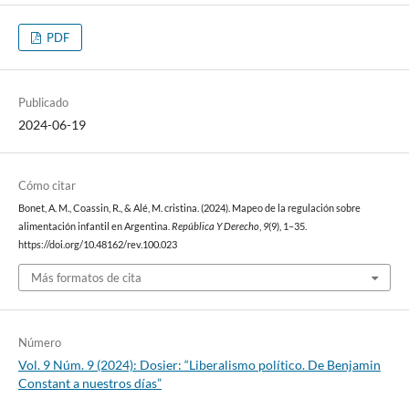
PDF
Publicado
2024-06-19
Cómo citar
Bonet, A. M., Coassin, R., & Alé, M. cristina. (2024). Mapeo de la regulación sobre
alimentación infantil en Argentina.
República Y Derecho
,
9
(9), 1–35.
https://doi.org/10.48162/rev.100.023
Más formatos de cita
Número
Vol. 9 Núm. 9 (2024): Dosier: “Liberalismo político. De Benjamin
Constant a nuestros días”