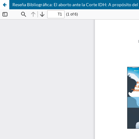
Reseña Bibliográfica: El aborto ante la Corte IDH: A propósito del 